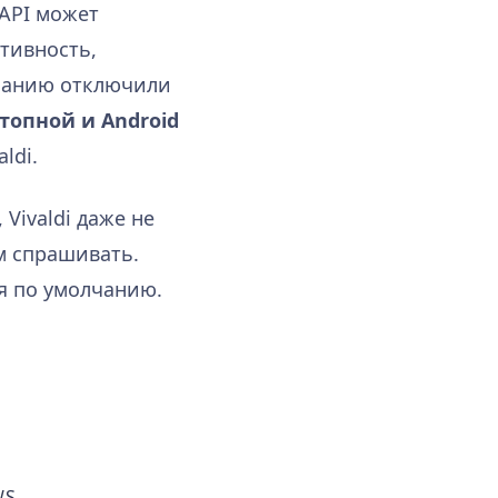
 API может
тивность,
чанию отключили
топной и Android
ldi.
 Vivaldi даже не
м спрашивать.
я по умолчанию.
WS