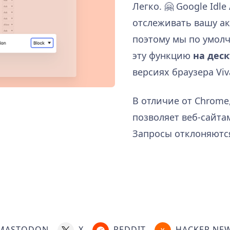
Легко. 🤗 Google Idle
отслеживать вашу ак
поэтому мы по умол
эту функцию
на деск
версиях браузера Viva
В отличие от Chrome,
позволяет веб-сайта
Запросы отклоняютс
MASTODON
X
REDDIT
HACKER NE