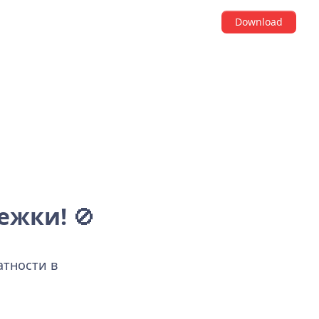
Download
ежки!
🚫
атности в