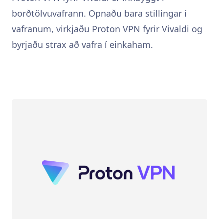
borðtölvuvafrann. Opnaðu bara stillingar í
vafranum, virkjaðu Proton VPN fyrir Vivaldi og
byrjaðu strax að vafra í einkaham.