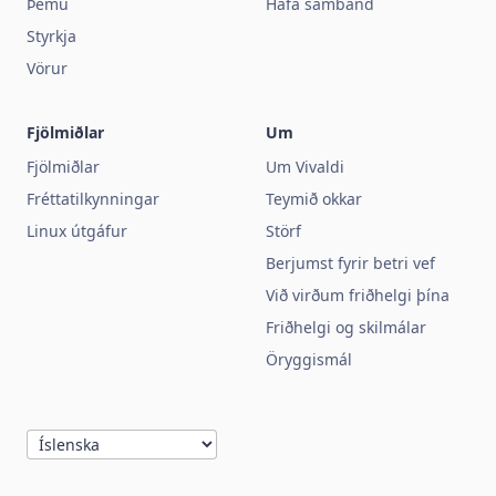
Þemu
Hafa samband
Styrkja
Vörur
Fjölmiðlar
Um
Fjölmiðlar
Um Vivaldi
Fréttatilkynningar
Teymið okkar
Linux útgáfur
Störf
Berjumst fyrir betri vef
Við virðum friðhelgi þína
Friðhelgi og skilmálar
Öryggismál