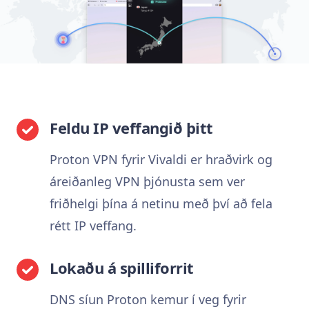
Feldu IP veffangið þitt
Proton VPN fyrir Vivaldi er hraðvirk og
áreiðanleg VPN þjónusta sem ver
friðhelgi þína á netinu með því að fela
rétt IP veffang.
Lokaðu á spilliforrit
DNS síun Proton kemur í veg fyrir