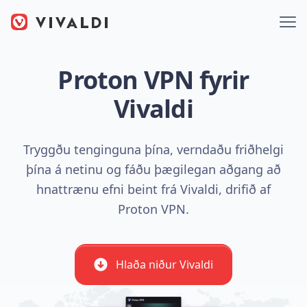
Proton VPN fyrir
Vivaldi
Tryggðu tenginguna þína, verndaðu friðhelgi
þína á netinu og fáðu þægilegan aðgang að
hnattrænu efni beint frá Vivaldi, drifið af
Proton VPN.
Hlaða niður Vivaldi