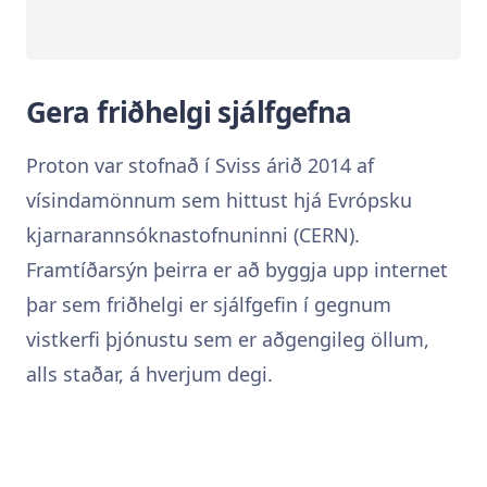
Gera friðhelgi sjálfgefna
Proton var stofnað í Sviss árið 2014 af
vísindamönnum sem hittust hjá Evrópsku
kjarnarannsóknastofnuninni (CERN).
Framtíðarsýn þeirra er að byggja upp internet
þar sem friðhelgi er sjálfgefin í gegnum
vistkerfi þjónustu sem er aðgengileg öllum,
alls staðar, á hverjum degi.