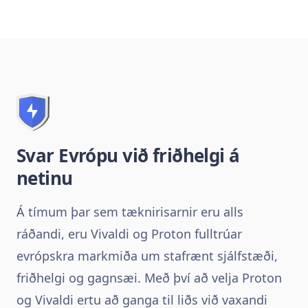
Svar Evrópu við friðhelgi á
netinu
Á tímum þar sem tæknirisarnir eru alls
ráðandi, eru Vivaldi og Proton fulltrúar
evrópskra markmiða um stafrænt sjálfstæði,
friðhelgi og gagnsæi. Með því að velja Proton
og Vivaldi ertu að ganga til liðs við vaxandi