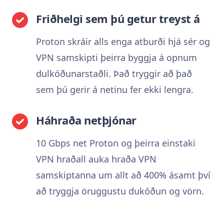
Friðhelgi sem þú getur treyst á
Proton skráir alls enga atburði hjá sér og
VPN samskipti þeirra byggja á opnum
dulkóðunarstaðli. Það tryggir að það
sem þú gerir á netinu fer ekki lengra.
Háhraða netþjónar
10 Gbps net Proton og þeirra einstaki
VPN hraðall auka hraða VPN
samskiptanna um allt að 400% ásamt því
að tryggja öruggustu dukóðun og vörn.