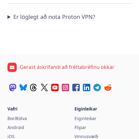
Er löglegt að nota Proton VPN?
Gerast áskrifandi að fréttabréfinu okkar
Vafri
Eiginleikar
Borðtölva
Eiginleikar
Android
Flipar
iOS
Vinnusvæði