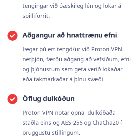
tengingar við óæskileg lén og lokar á
spilliforrit.
Aðgangur að hnattrænu efni
Þegar þú ert tengd/ur við Proton VPN
netþjón, færðu aðgang að vefsíðum, efni
og þjónustum sem geta verið lokaðar
eða takmarkaðar á þínu svæði.
Öflug dulkóðun
Proton VPN notar opna, dulkóðaða
staðla eins og AES-256 og ChaCha20 í
öruggustu stillingum.