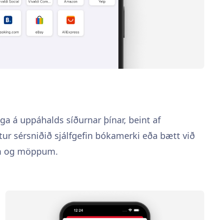
ega á uppáhalds síðurnar þínar, beint af
ur sérsniðið sjálfgefin bókamerki eða bætt við
um og möppum.