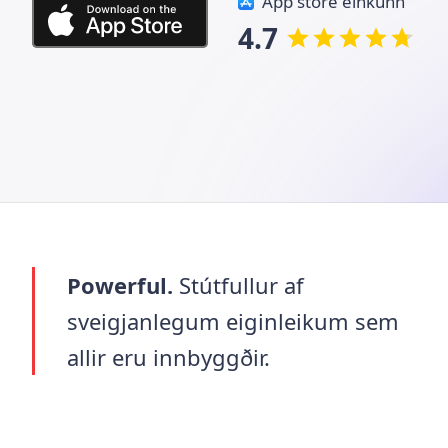
App store einkunn
4.7
Powerful.
Stútfullur af
sveigjanlegum eiginleikum sem
allir eru innbyggðir.