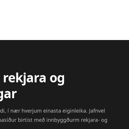
 rekjara og
gar
ldi, í nær hverjum einasta eiginleika. Jafnvel
masíður birtist með innbyggðurm rekjara- og