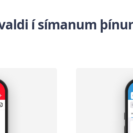
ivaldi í símanum þín