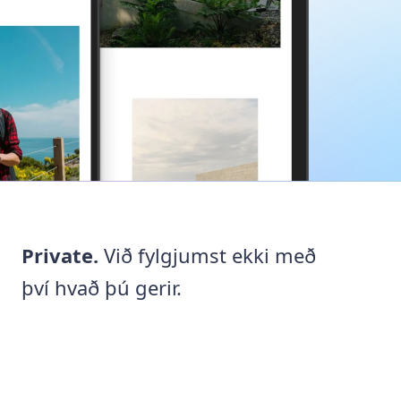
Private.
Við fylgjumst ekki með
því hvað þú gerir.