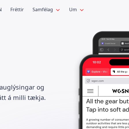
N
Fréttir
Samfélag
Um
 auglýsingar og
t á milli tækja.