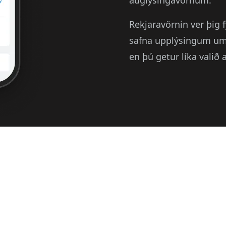
auglýsingavörnum.
Rekjaravörnin ver þig f
safna upplýsingum um
en þú getur líka valið 