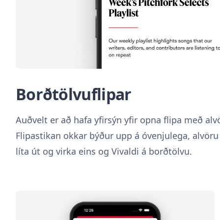
Borðtölvuflipar
Auðvelt er að hafa yfirsýn yfir opna flipa með al
Flipastikan okkar býður upp á óvenjulega, alvöru
líta út og virka eins og Vivaldi á borðtölvu.