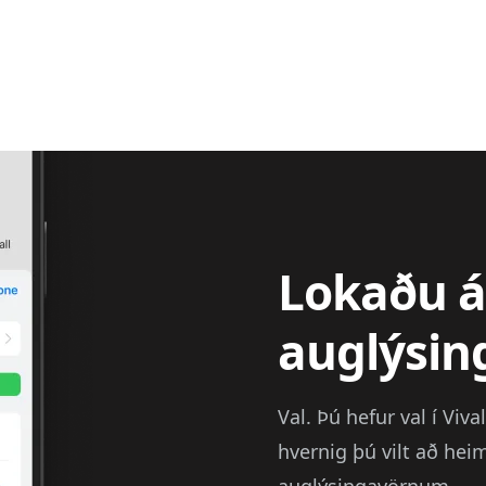
Lokaðu á
auglýsin
Val. Þú hefur val í Viva
hvernig þú vilt að hei