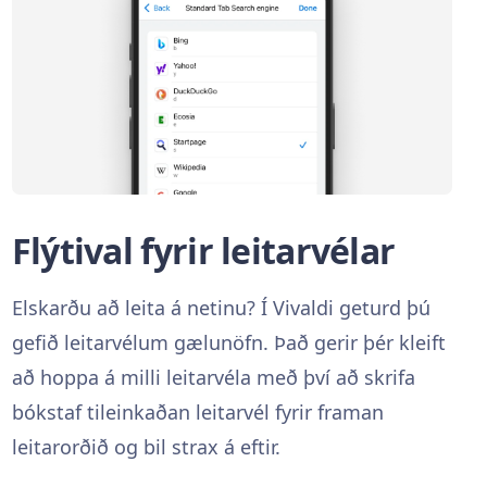
Flýtival fyrir leitarvélar
Elskarðu að leita á netinu? Í Vivaldi geturd þú
gefið leitarvélum gælunöfn. Það gerir þér kleift
að hoppa á milli leitarvéla með því að skrifa
bókstaf tileinkaðan leitarvél fyrir framan
leitarorðið og bil strax á eftir.