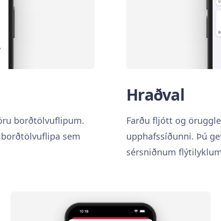
Hraðval
vöru borðtölvuflipum.
Farðu fljótt og öruggl
 borðtölvuflipa sem
upphafssíðunni. Þú get
sérsniðnum flýtilykl