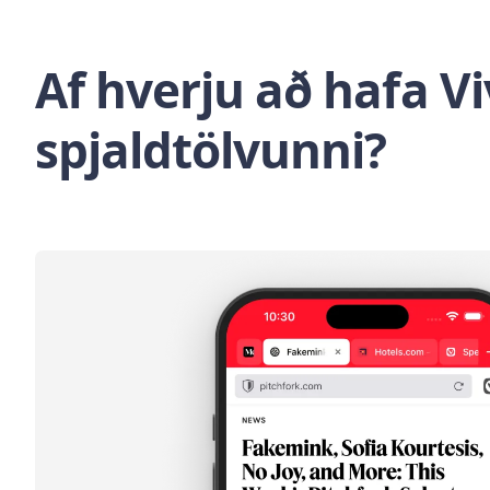
Af hverju að hafa V
spjaldtölvunni?