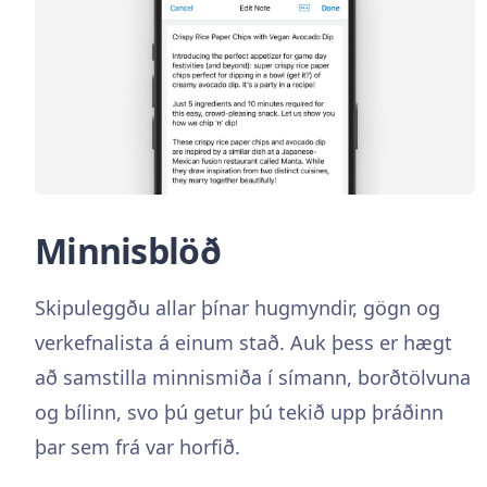
Minnisblöð
Skipuleggðu allar þínar hugmyndir, gögn og
verkefnalista á einum stað. Auk þess er hægt
að samstilla minnismiða í símann, borðtölvuna
og bílinn, svo þú getur þú tekið upp þráðinn
þar sem frá var horfið.