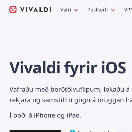
Vafri
Póstkerfi
VP
Vivaldi fyrir iOS
Vafraðu með borðtölvuflipum, lokaðu á
rekjara og samstilltu gögn á öruggan hát
Í boði á iPhone og iPad.