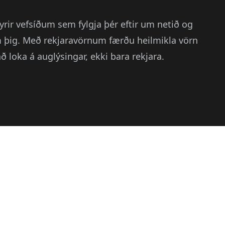
yrir vefsíðum sem fylgja þér eftir um netið og
 þig. Með rekjaravörnum færðu heilmikla vörn
að loka á auglýsingar, ekki bara rekjara.