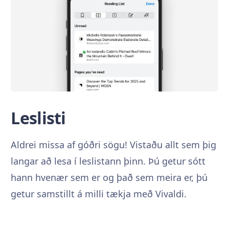
Leslisti
Aldrei missa af góðri sögu! Vistaðu allt sem þig
langar að lesa í leslistann þinn. Þú getur sótt
hann hvenær sem er og það sem meira er, þú
getur samstillt á milli tækja með Vivaldi.