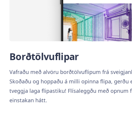
Borðtölvuflipar
Vafraðu með alvöru borðtölvuflipum frá sveigjanle
Skoðaðu og hoppaðu á milli opinna flipa, gerðu 
tveggja laga flipastiku! Flísaleggðu með opnum 
einstakan hátt.