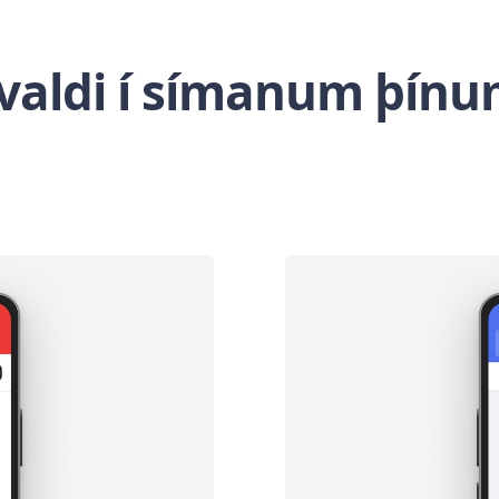
ivaldi í símanum þín