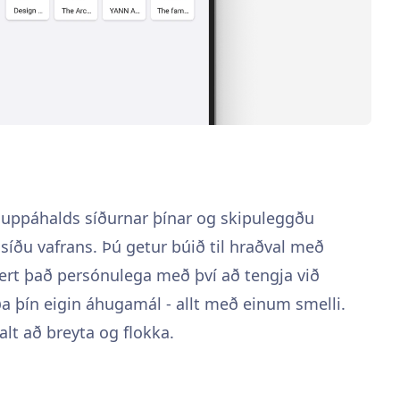
a uppáhalds síðurnar þínar og skipuleggðu
íðu vafrans. Þú getur búið til hraðval með
ert það persónulega með því að tengja við
ða þín eigin áhugamál - allt með einum smelli.
alt að breyta og flokka.