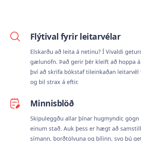
Flýtival fyrir leitarvélar
Elskarðu að leita á netinu? Í Vivaldi getu
gælunöfn. Það gerir þér kleift að hoppa á 
því að skrifa bókstaf tileinkaðan leitarvél 
og bil strax á eftir.
Minnisblöð
Skipuleggðu allar þínar hugmyndir, gögn 
einum stað. Auk þess er hægt að samstil
símann, borðtölvuna og bílinn, svo þú ge