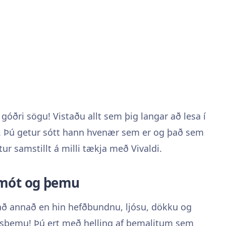
 góðri sögu! Vistaðu allt sem þig langar að lesa í
n. Þú getur sótt hann hvenær sem er og það sem
tur samstillt á milli tækja með Vivaldi.
ðmót og þemu
að annað en hin hefðbundnu, ljósu, dökku og
fisþemu! Þú ert með helling af þemalitum sem