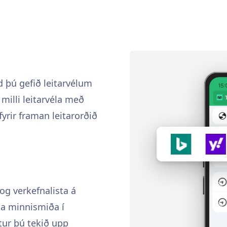
rd þú gefið leitarvélum
milli leitarvéla með
fyrir framan leitarorðið
og verkefnalista á
la minnismiða í
tur þú tekið upp