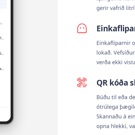
gerir vafrið lit
Einkaflipa
Einkafliparnir 
lokað. Vefsíðu
verða ekki vist
QR kóða s
Búðu til eða d
ótrúlega þægil
Skannaðu á ein
opna hlekki, va