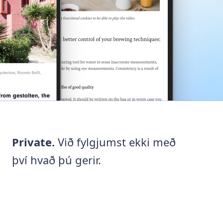
Private.
Við fylgjumst ekki með
því hvað þú gerir.