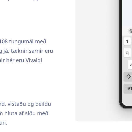
á 108 tungumál með
g já, tæknirisarnir eru
ir hér eru Vivaldi
d, vistaðu og deildu
um hluta af síðu með
ni.