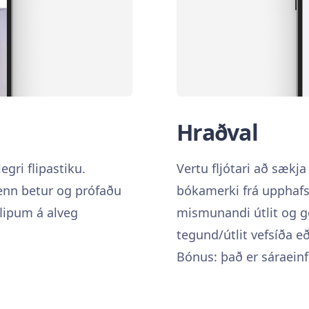
Hraðval
gri flipastiku.
Vertu fljótari að sækj
enn betur og prófaðu
bókamerki frá upphafss
flipum á alveg
mismunandi útlit og g
tegund/útlit vefsíða e
Bónus: það er sáraeinf