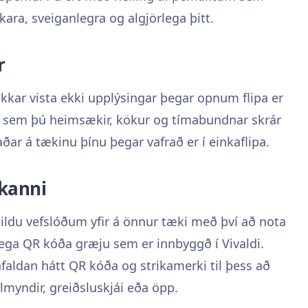
ríkara, sveiganlegra og algjörlega þitt.
r
okkar vista ekki upplýsingar þegar opnum flipa er
r sem þú heimsækir, kökur og tímabundnar skrár
aðar á tækinu þínu þegar vafrað er í einkaflipa.
kanni
eildu vefslóðum yfir á önnur tæki með því að nota
ega QR kóða græju sem er innbyggð í Vivaldi.
faldan hátt QR kóða og strikamerki til þess að
lmyndir, greiðsluskjái eða öpp.