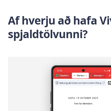
Af hverju að hafa V
spjaldtölvunni?