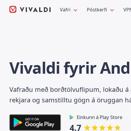
Vafri
Póstkerfi
VP
Vivaldi fyrir An
Vafraðu með borðtölvuflipum, lokaðu á
rekjara og samstilltu gögn á öruggan hát
Einkunn á Play Store
4.7