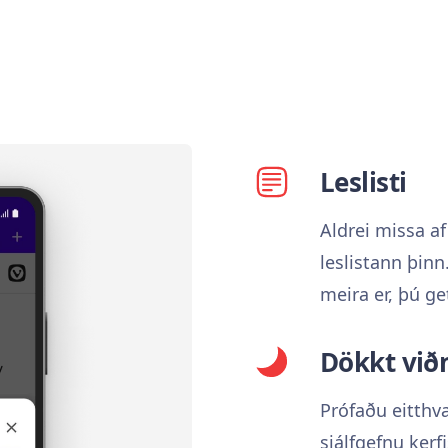
Leslisti
Aldrei missa af
leslistann þin
meira er, þú ge
Dökkt vi
Prófaðu eitthv
sjálfgefnu ker