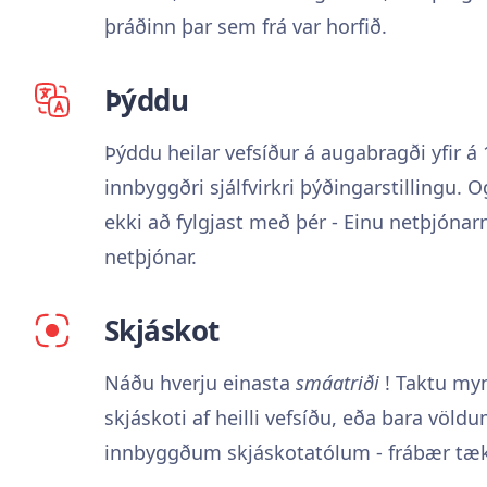
þráðinn þar sem frá var horfið.
Þýddu
Þýddu heilar vefsíður á augabragði yfir 
innbyggðri sjálfvirkri þýðingarstillingu. O
ekki að fylgjast með þér - Einu netþjónarn
netþjónar.
Skjáskot
Náðu hverju einasta
smáatriði
! Taktu myn
skjáskoti af heilli vefsíðu, eða bara völd
innbyggðum skjáskotatólum - frábær tæk