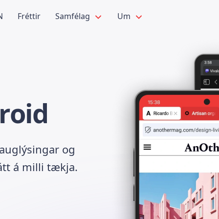
N
Fréttir
Samfélag
Um
droid
 auglýsingar og
t á milli tækja.