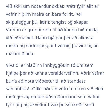
við ekki um notendur okkar. Þrátt fyrir allt er
vafrinn þinn meira en bara forrit. Þar
skipuleggur þú, lærir, tengist og skapar.
Vafrinn er grunnurinn til að kanna hið mikla,
víðfeðma net. Hann hjálpar þér að afkasta
meiru og endurspeglar hvernig þú vinnur, án
málamiðlana.
Vivaldi er hlaðinn innbyggðum tólum sem
hjálpa þér að kanna veraldarvefinn. Aðrir vafrar
þurfa að nota viðbætur til að standast
samanburð. Ólíkt öðrum vöfrum erum við ekki
með gervigreindar-aðstoðarmann sem vafrar
fyrir þig og ákveður hvað þú sérð eða sérð