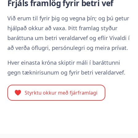
Frjáls framlög fyrir betri vef
Við erum til fyrir þig og vegna þín; og þú getur
hjálpað okkur að vaxa. Þitt framlag styður
baráttuna um betri veraldarvef og eflir Vivaldi í
að verða öflugri, persónulegri og meira prívat.
Hver einasta króna skiptir máli í baráttunni
gegn tæknirisunum og fyrir betri veraldarvef.
Styrktu okkur með fjárframlagi