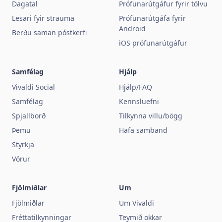
Dagatal
Prófunarútgáfur fyrir tölvu
Lesari fyir strauma
Prófunarútgáfa fyrir
Android
Berðu saman póstkerfi
iOS prófunarútgáfur
Samfélag
Hjálp
Vivaldi Social
Hjálp/FAQ
Samfélag
Kennsluefni
Spjallborð
Tilkynna villu/bögg
Þemu
Hafa samband
Styrkja
Vörur
Fjölmiðlar
Um
Fjölmiðlar
Um Vivaldi
Fréttatilkynningar
Teymið okkar