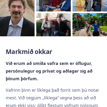
Markmið okkar
Við erum að smíða vafra sem er öflugur,
persónulegur og prívat og aðlagar sig að
þínum þörfum.
Vafrinn þinn er líklega það forrit sem þú notar
mest. Við segjum „líklega“ vegna þess að við
erum ekki viss; ólíkt flestum vöfrum njósnum