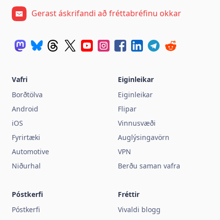
Gerast áskrifandi að fréttabréfinu okkar
Vafri
Eiginleikar
Borðtölva
Eiginleikar
Android
Flipar
iOS
Vinnusvæði
Fyrirtæki
Auglýsingavörn
Automotive
VPN
Niðurhal
Berðu saman vafra
Póstkerfi
Fréttir
Póstkerfi
Vivaldi blogg