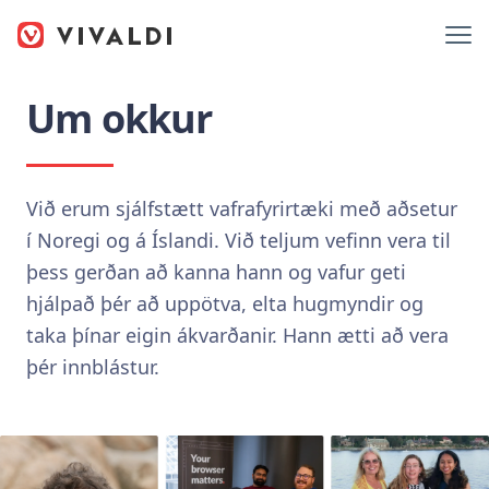
Um okkur
Við erum sjálfstætt vafrafyrirtæki með aðsetur
í Noregi og á Íslandi. Við teljum vefinn vera til
þess gerðan að kanna hann og vafur geti
hjálpað þér að uppötva, elta hugmyndir og
taka þínar eigin ákvarðanir. Hann ætti að vera
þér innblástur.