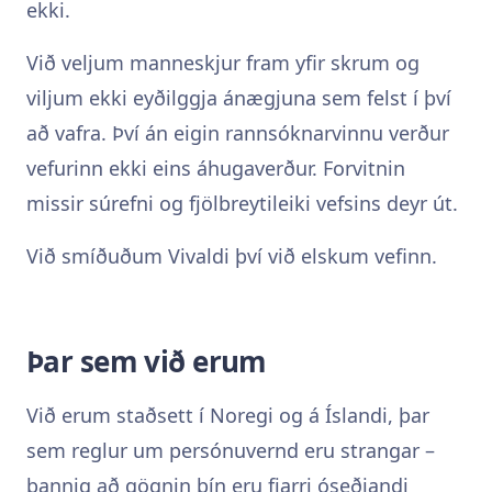
ekki.
Við veljum manneskjur fram yfir skrum og
viljum ekki eyðilggja ánægjuna sem felst í því
að vafra. Því án eigin rannsóknarvinnu verður
vefurinn ekki eins áhugaverður. Forvitnin
missir súrefni og fjölbreytileiki vefsins deyr út.
Við smíðuðum Vivaldi því við elskum vefinn.
Þar sem við erum
Við erum staðsett í Noregi og á Íslandi, þar
sem reglur um persónuvernd eru strangar –
þannig að gögnin þín eru fjarri óseðjandi