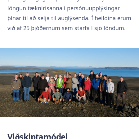
löngun tæknirisanna í persónuupplýsingar
þínar til að selja til auglýsenda. Í heildina erum
við af 25 þjóðernum sem starfa í sjö löndum.
Viðskiptamódel