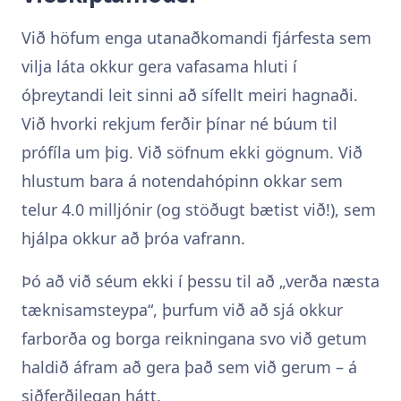
Við höfum enga utanaðkomandi fjárfesta sem
vilja láta okkur gera vafasama hluti í
óþreytandi leit sinni að sífellt meiri hagnaði.
Við hvorki rekjum ferðir þínar né búum til
prófíla um þig. Við söfnum ekki gögnum. Við
hlustum bara á notendahópinn okkar sem
telur 4.0 milljónir (og stöðugt bætist við!), sem
hjálpa okkur að þróa vafrann.
Þó að við séum ekki í þessu til að „verða næsta
tæknisamsteypa“, þurfum við að sjá okkur
farborða og borga reikningana svo við getum
haldið áfram að gera það sem við gerum – á
siðferðilegan hátt.