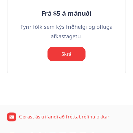
Frá $5 á mánuði
Fyrir fólk sem kýs friðhelgi og öfluga
afkastagetu.
Skrá
Gerast áskrifandi að fréttabréfinu okkar