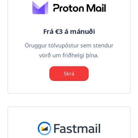
Frá €3 á mánuði
Öruggur tölvupóstur sem stendur
vörð um friðhelgi þína.
Skrá