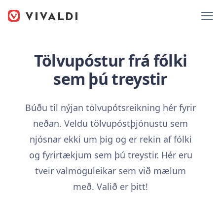
Tölvupóstur frá fólki
sem þú treystir
Búðu til nýjan tölvupótsreikning hér fyrir
neðan. Veldu tölvupóstþjónustu sem
njósnar ekki um þig og er rekin af fólki
og fyrirtækjum sem þú treystir. Hér eru
tveir valmöguleikar sem við mælum
með. Valið er þitt!