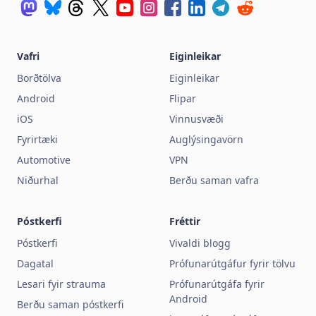
Vafri
Eiginleikar
Borðtölva
Eiginleikar
Android
Flipar
iOS
Vinnusvæði
Fyrirtæki
Auglýsingavörn
Automotive
VPN
Niðurhal
Berðu saman vafra
Póstkerfi
Fréttir
Póstkerfi
Vivaldi blogg
Dagatal
Prófunarútgáfur fyrir tölvu
Lesari fyir strauma
Prófunarútgáfa fyrir
Android
Berðu saman póstkerfi