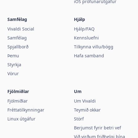
iOS prófunarútgáfur
Samfélag
Hjálp
Vivaldi Social
Hjálp/FAQ
Samfélag
Kennsluefni
Spjallborð
Tilkynna villu/bögg
Þemu
Hafa samband
Styrkja
Vörur
Fjölmiðlar
Um
Fjölmiðlar
Um Vivaldi
Fréttatilkynningar
Teymið okkar
Linux útgáfur
Störf
Berjumst fyrir betri vef
Við virðum friðhelgi þína