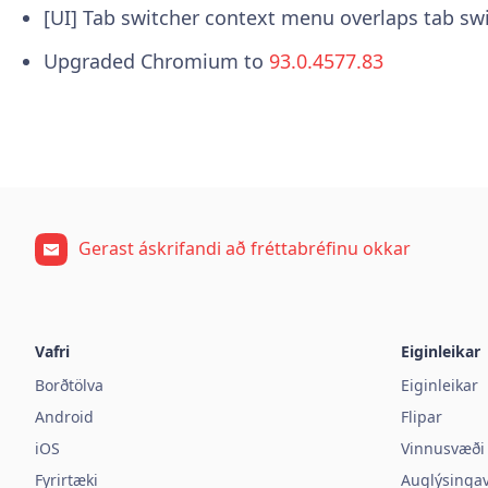
[UI] Tab switcher context menu overlaps tab sw
Upgraded Chromium to
93.0.4577.83
Gerast áskrifandi að fréttabréfinu okkar
Vafri
Eiginleikar
Borðtölva
Eiginleikar
Android
Flipar
iOS
Vinnusvæði
Fyrirtæki
Auglýsinga