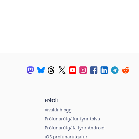
Fréttir
Vivaldi blogg
Prófunarútgáfur fyrir tölvu
Prófunarútgáfa fyrir Android
iOS prófunarútgáfur