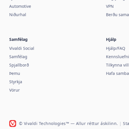
Automotive
VPN
Niðurhal
Berðu sama
Samfélag
Hjálp
Vivaldi Social
Hjálp/FAQ
Samfélag
Kennsluefn
Spjallborð
Tilkynna vi
Þemu
Hafa samb
Styrkja
Vörur
© Vivaldi Technologies™
— Allur réttur áskilinn.
|
St