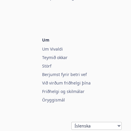
Um
Um Vivaldi
Teymið okkar
Störf
Berjumst fyrir betri vef
Við virðum friðhelgi þína
Friðhelgi og skilmálar
Öryggismál