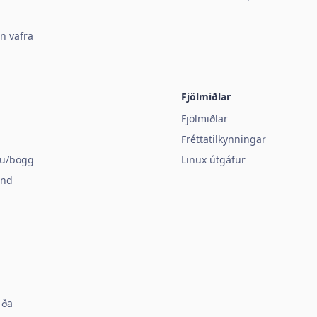
n vafra
Fjölmiðlar
Fjölmiðlar
i
Fréttatilkynningar
llu/bögg
Linux útgáfur
and
aða