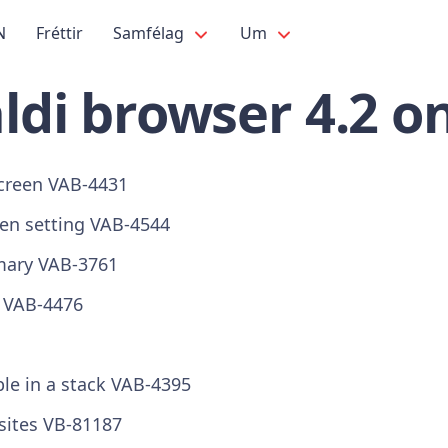
N
Fréttir
Samfélag
Um
ldi browser 4.2 o
 screen VAB-4431
-en setting VAB-4544
mmary VAB-3761
s VAB-4476
le in a stack VAB-4395
bsites VB-81187