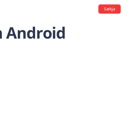
Sækja
n Android