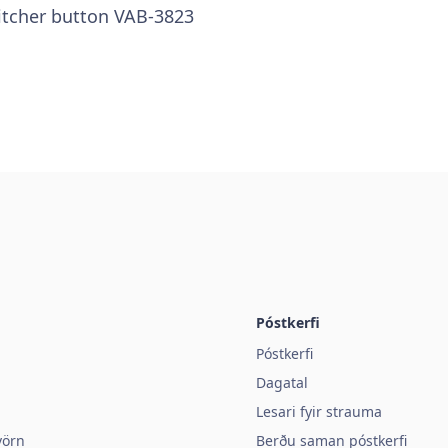
itcher button VAB-3823
Póstkerfi
Póstkerfi
Dagatal
Lesari fyir strauma
vörn
Berðu saman póstkerfi