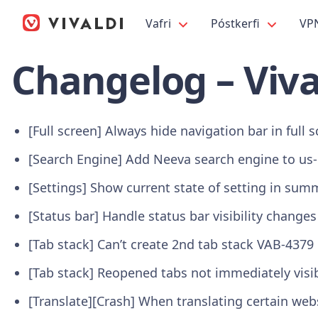
Vafri
Póstkerfi
VP
Changelog – Viva
[Full screen] Always hide navigation bar in full
[Search Engine] Add Neeva search engine to us
[Settings] Show current state of setting in su
[Status bar] Handle status bar visibility change
[Tab stack] Can’t create 2nd tab stack VAB-4379
[Tab stack] Reopened tabs not immediately visib
[Translate][Crash] When translating certain we