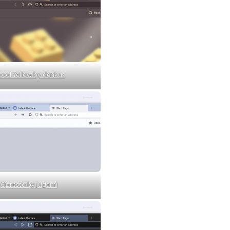
od Yellow by denkuz
Opresto by jugami