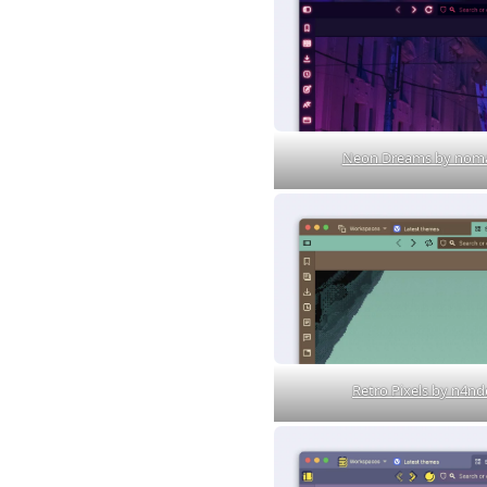
Neon Dreams by nom
Retro Pixels by n4nd