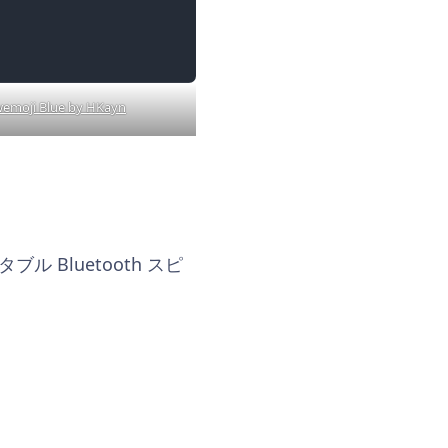
emoji Blue by HKayn
Bluetooth スピ