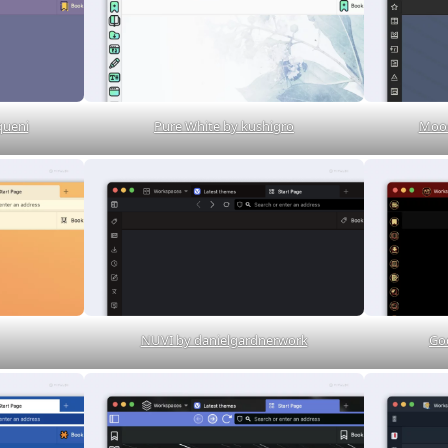
queni
Pure White by kushigro
Mood
NUVI by danielgardnerwork
God