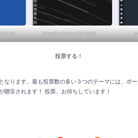
 MCSLOW
Phosphor Duotone by kshitij
Tw
投票する！
表となります。最も投票数の多い３つのテーマには、ポータブル 
グッズが贈呈されます！ 投票、お待ちしています！