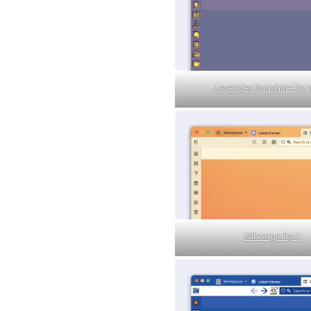
Lavender Sunshine by 
Nihongo by L