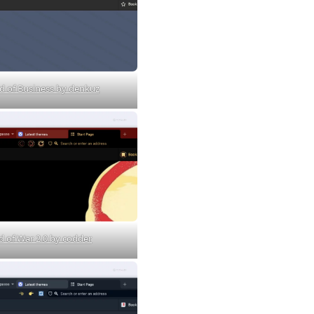
 of Business by denkuz
 of War 2.0 by codder