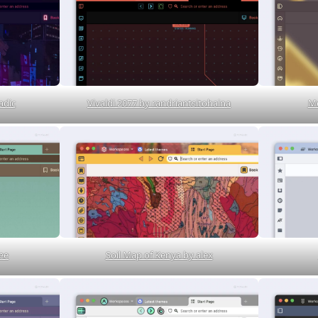
adic
Vivaldi 2077 by randriantsitohaina
Mo
ee
Soil Map of Kenya by alex