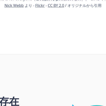
Nick Webb
より -
Flickr
-
CC BY 2.0
/ オリジナルから引用
存在