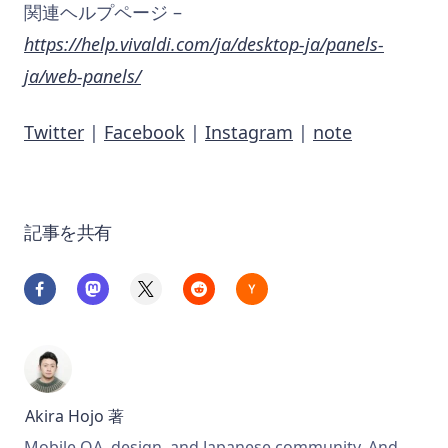
関連ヘルプページ –
https://help.vivaldi.com/ja/desktop-ja/panels-
ja/web-panels/
Twitter
|
Facebook
|
Instagram
|
note
記事を共有
Akira Hojo
著
Mobile QA, design, and Japanese community. And