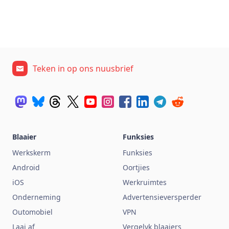
Teken in op ons nuusbrief
Blaaier
Funksies
Werkskerm
Funksies
Android
Oortjies
iOS
Werkruimtes
Onderneming
Advertensieversperder
Outomobiel
VPN
Laai af
Vergelyk blaaiers