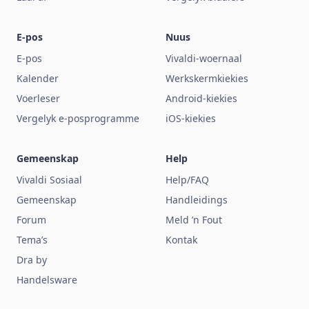
E-pos
Nuus
E-pos
Vivaldi-woernaal
Kalender
Werkskermkiekies
Voerleser
Android-kiekies
Vergelyk e-posprogramme
iOS-kiekies
Gemeenskap
Help
Vivaldi Sosiaal
Help/FAQ
Gemeenskap
Handleidings
Forum
Meld ’n Fout
Tema’s
Kontak
Dra by
Handelsware