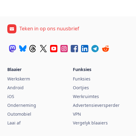
Teken in op ons nuusbrief
Blaaier
Funksies
Werkskerm
Funksies
Android
Oortjies
iOS
Werkruimtes
Onderneming
Advertensieversperder
Outomobiel
VPN
Laai af
Vergelyk blaaiers