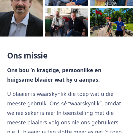
Ons missie
Ons bou ’n kragtige, persoonlike en
buigsame blaaier wat by u aanpas.
U blaaier is waarskynlik die toep wat u die
meeste gebruik. Ons sê “waarskynlik”, omdat
we nie seker is nie; In teenstelling met die
meeste blaaiers volg ons nie ons gebruikers
nie. U blaaier is ten slotte meer as net ’n toep.