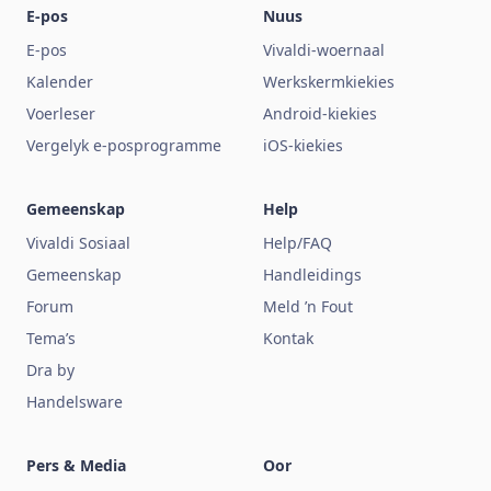
E-pos
Nuus
E-pos
Vivaldi-woernaal
Kalender
Werkskermkiekies
Voerleser
Android-kiekies
Vergelyk e-posprogramme
iOS-kiekies
Gemeenskap
Help
Vivaldi Sosiaal
Help/FAQ
Gemeenskap
Handleidings
Forum
Meld ’n Fout
Tema’s
Kontak
Dra by
Handelsware
Pers & Media
Oor