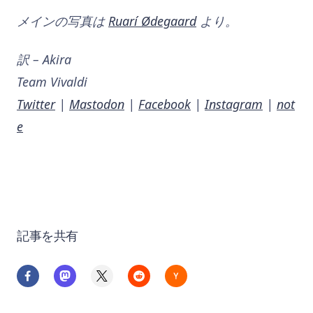
メインの写真は
Ruarí Ødegaard
より。
訳 – Akira
Team Vivaldi
Twitter
|
Mastodon
|
Facebook
|
Instagram
|
not
e
記事を共有