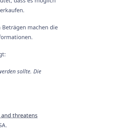
utet, dass es möglich
verkaufen.
en Beträgen machen die
nformationen.
gt:
erden sollte. Die
 and threatens
SA.