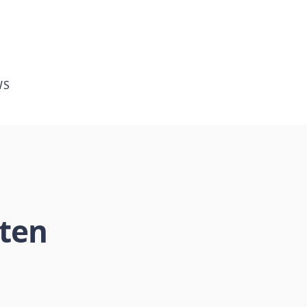
WS
ten