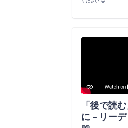
ください 😊
「後で読む
に – リー
📖