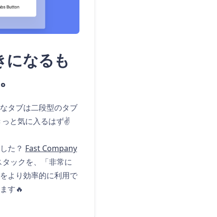
を好きになるも
。
なタブは二段型のタブ
っと気に入るはず✌️
ました？
Fast Company
タブスタックを、「非常に
をより効率的に利用で
ます🔥