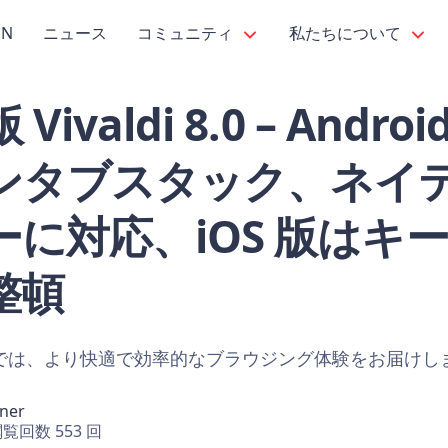
PN
ニュース
コミュニティ
私たちについて
ivaldi 8.0 – Andr
ンタブスタック、ネイティ
に対応、iOS 版はキ
整頓
 8.0 では、より快適で効率的なブラウジング体験をお届け
hner
覧回数 553 回