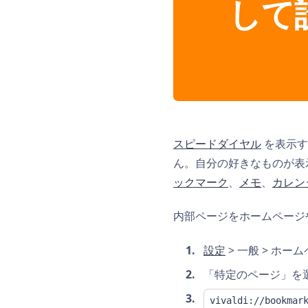
して
スピードダイヤル
を表示
ん。自分の好きなものが表
ックマーク
、
メモ
、
カレン
内部ページをホームページ
設定
> 一般 > ホ
「特定のページ」を
vivaldi://bookmar