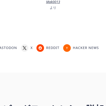
Mak0013
より
ASTODON
X
REDDIT
HACKER NEWS