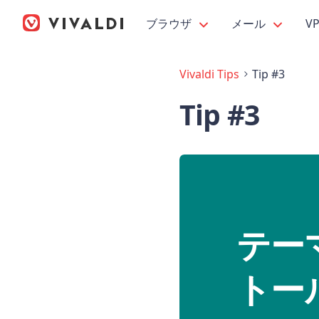
ブラウザ
メール
V
Vivaldi Tips
Tip #3
Tip #3
テー
トー