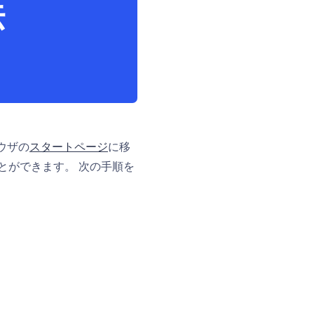
法
ウザの
スタートページ
に移
とができます。 次の手順を