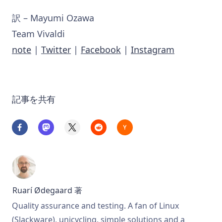
訳 – Mayumi Ozawa
Team Vivaldi
note
|
Twitter
|
Facebook
|
Instagram
記事を共有
Ruarí Ødegaard
著
Quality assurance and testing. A fan of Linux
(Slackware), unicycling, simple solutions and a