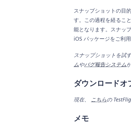
スナップショットの目的は
す。この過程を経るこ
能となります。スナップ
iOS パッケージをご利
スナップショットを試
ム
や
バグ報告システム
ダウンロードオ
現在、
こちら
の Tes
メモ