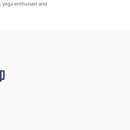
r, yoga enthusiast and
却