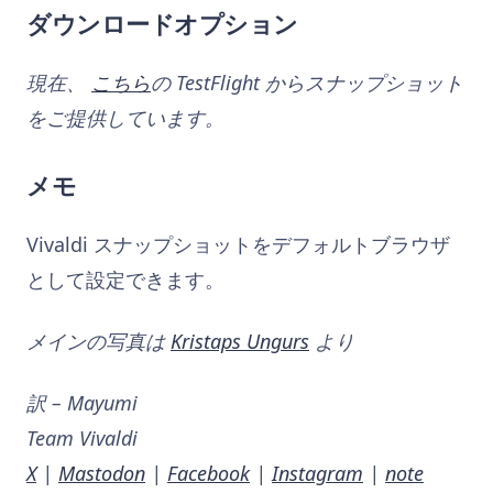
ダウンロードオプション
現在、
こちら
の TestFlight からスナップショット
をご提供しています。
メモ
Vivaldi スナップショットをデフォルトブラウザ
として設定できます。
メインの写真は
Kristaps Ungurs
より
訳 – Mayumi
Team Vivaldi
X
|
Mastodon
|
Facebook
|
Instagram
|
note