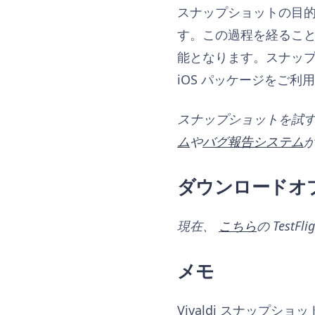
スナップショットの目的は
す。この過程を経るこ
能となります。スナップ
iOS パッケージをご利
スナップショットを試
ム
や
バグ報告システム
ダウンロードオ
現在、
こちら
の Tes
メモ
Vivaldi スナップ