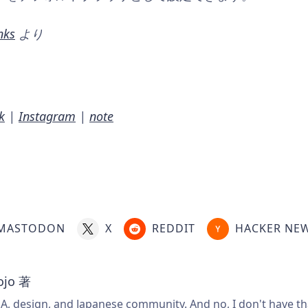
nks
より
k
|
Instagram
|
note
MASTODON
X
REDDIT
HACKER NE
ojo
著
A, design, and Japanese community. And no, I don't have that