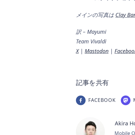
メインの写真は
Clay Ba
訳 – Mayumi
Team Vivaldi
X
|
Mastodon
|
Faceboo
記事を共有
FACEBOOK
Akira H
Mobile Q