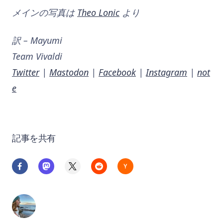
メインの写真は
Theo Lonic
より
訳 – Mayumi
Team Vivaldi
Twitter
|
Mastodon
|
Facebook
|
Instagram
|
not
e
記事を共有