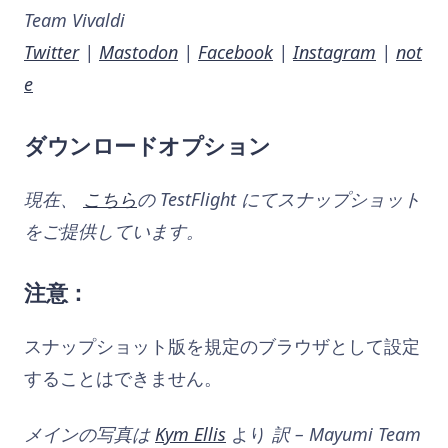
Team Vivaldi
Twitter
|
Mastodon
|
Facebook
|
Instagram
|
not
e
ダウンロードオプション
現在、
こちら
の TestFlight にてスナップショット
をご提供しています。
注意：
スナップショット版を規定のブラウザとして設定
することはできません。
メインの写真は
Kym Ellis
より
訳 – Mayumi Team