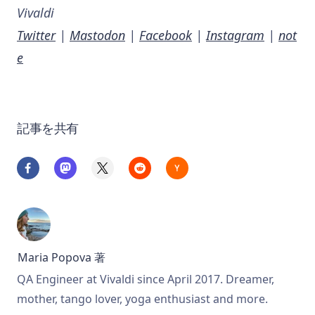
Vivaldi
Twitter
|
Mastodon
|
Facebook
|
Instagram
|
not
e
記事を共有
Maria Popova
著
QA Engineer at Vivaldi since April 2017. Dreamer,
mother, tango lover, yoga enthusiast and more.