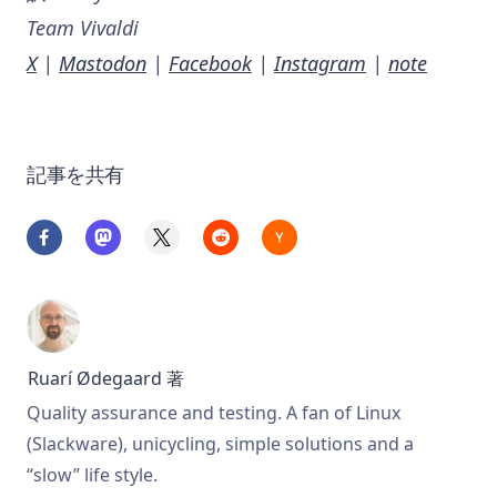
Team Vivaldi
X
|
Mastodon
|
Facebook
|
Instagram
|
note
記事を共有
Ruarí Ødegaard
著
Quality assurance and testing. A fan of Linux
(Slackware), unicycling, simple solutions and a
“slow” life style.