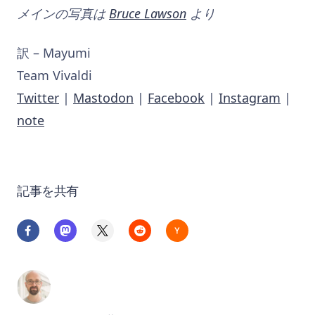
メインの写真は
Bruce Lawson
より
訳 – Mayumi
Team Vivaldi
Twitter
|
Mastodon
|
Facebook
|
Instagram
|
note
記事を共有