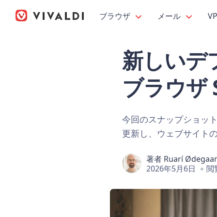
ブラウザ
メール
V
新しいデフ
ブラウザ Sn
今回のスナップショッ
更新し、ウェブサイト
著者
Ruarí Ødegaa
2026年5月6日
閲