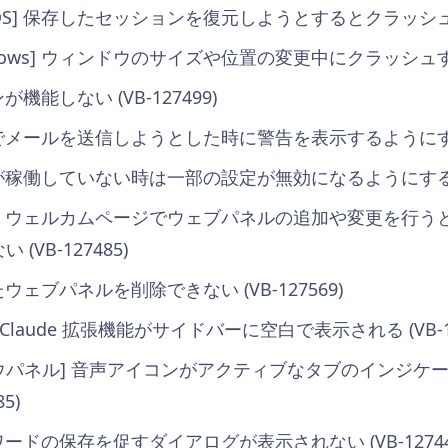
OS] 保存したセッションを復元しようとするとクラッシュする 
dows] ウィンドウのサイズや位置の変更中にクラッシュする (
機能しない (VB-127499)
でメールを送信しようとした時に警告を表示するようにする (V
が稼働していない時は一部の設定が無効になるようにする (VB
] ウェルカムページでウェブパネルの追加や変更を行う
VB-127485)
ウェブパネルを削除できない (VB-127569)
 Claude 拡張機能がサイドバーに空白で表示される (VB-12
ドウパネル] 音声アイコンがアクティブなタブのインジケ
5)
ワードの保存を促すダイアログが表示されない (VB-12744