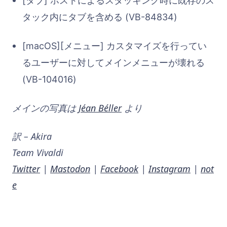
[タブ] ホストによるスタッキング時に既存のス
タック内にタブを含める (VB-84834)
[macOS][
メニュー
]
カスタマイズを行ってい
るユーザーに対してメインメニューが壊れる
(VB-104016)
メインの写真は
Jéan Béller
より
訳 – Akira
Team Vivaldi
Twitter
|
Mastodon
|
Facebook
|
Instagram
|
not
e