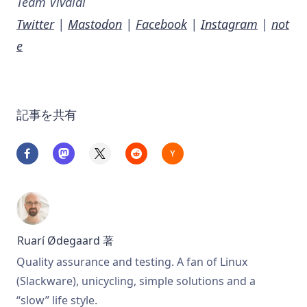
Team Vivaldi
Twitter
|
Mastodon
|
Facebook
|
Instagram
|
not
e
記事を共有
Ruarí Ødegaard
著
Quality assurance and testing. A fan of Linux
(Slackware), unicycling, simple solutions and a
“slow” life style.