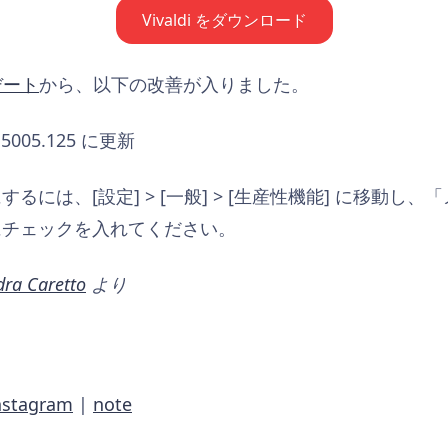
Vivaldi をダウンロード
デート
から、以下の改善が入りました。
0.5005.125 に更新
るには、[設定] > [一般] > [生産性機能] に移動し
にチェックを入れてください。
dra Caretto
より
nstagram
|
note