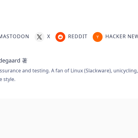
MASTODON
X
REDDIT
HACKER NE
degaard
著
ssurance and testing. A fan of Linux (Slackware), unicycling
e style.