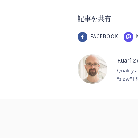
記事を共有
FACEBOOK
Ruarí Ø
Quality a
“slow” lif