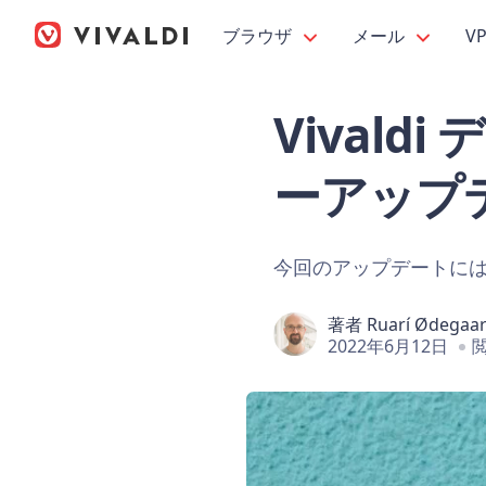
ブラウザ
メール
V
Vivald
ーアップデ
今回のアップデートには
著者
Ruarí Ødegaa
2022年6月12日
閲