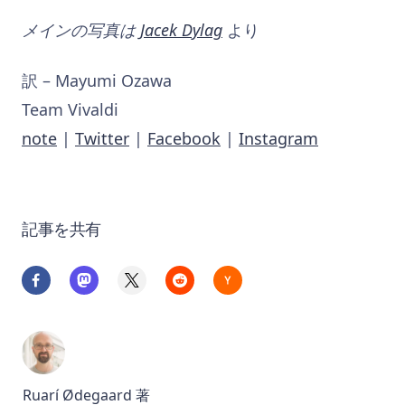
メインの写真は
Jacek Dylag
より
訳 – Mayumi Ozawa
Team Vivaldi
note
|
Twitter
|
Facebook
|
Instagram
記事を共有
Ruarí Ødegaard
著