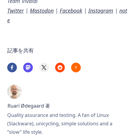
Team Vivaldi
Twitter
|
Mastodon
|
Facebook
|
Instagram
|
not
e
記事を共有
Ruarí Ødegaard
著
Quality assurance and testing. A fan of Linux
(Slackware), unicycling, simple solutions and a
“slow” life style.