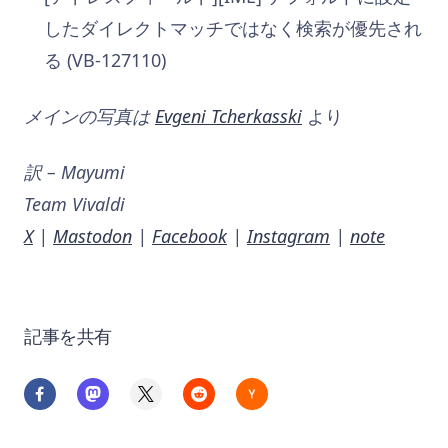
したダイレクトマッチではなく検索が優先され
る (VB-127110)
メインの写真は
Evgeni Tcherkasski
より
訳 – Mayumi
Team Vivaldi
X
|
Mastodon
|
Facebook
|
Instagram
|
note
記事を共有