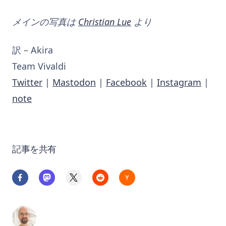
メインの写真は
Christian Lue
より
訳 – Akira
Team Vivaldi
Twitter
|
Mastodon
|
Facebook
|
Instagram
|
note
記事を共有