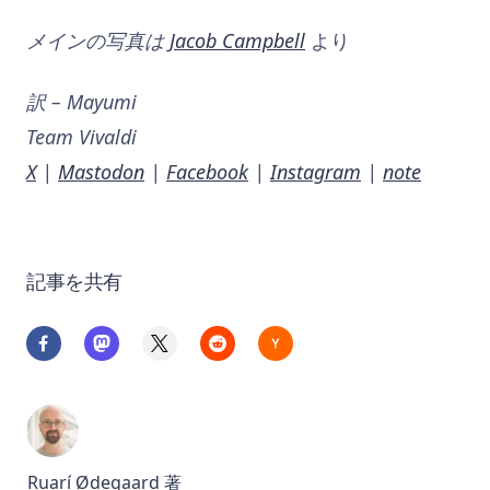
メインの写真は
Jacob Campbell
より
訳 – Mayumi
Team Vivaldi
X
|
Mastodon
|
Facebook
|
Instagram
|
note
記事を共有
Ruarí Ødegaard
著