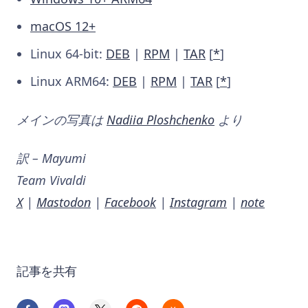
macOS 12+
Linux 64-bit:
DEB
|
RPM
|
TAR
[
*
]
Linux ARM64:
DEB
|
RPM
|
TAR
[
*
]
メインの写真は
Nadiia Ploshchenko
より
訳 – Mayumi
Team Vivaldi
X
|
Mastodon
|
Facebook
|
Instagram
|
note
記事を共有