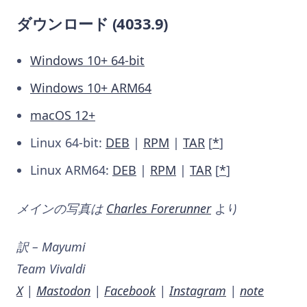
ダウンロード (4033.9)
Windows 10+ 64-bit
Windows 10+ ARM64
macOS 12+
Linux 64-bit:
DEB
|
RPM
|
TAR
[
*
]
Linux ARM64:
DEB
|
RPM
|
TAR
[
*
]
メインの写真は
Charles Forerunner
より
訳 – Mayumi
Team Vivaldi
X
|
Mastodon
|
Facebook
|
Instagram
|
note