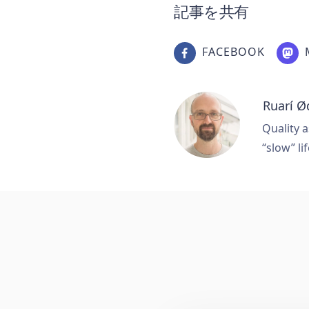
記事を共有
FACEBOOK
Ruarí Ø
Quality a
“slow” lif