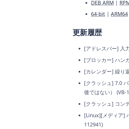
DEB ARM
|
RP
64-bit
|
ARM64
更新履歴
[アドレスバー] 入
[ブロッカー] ハン
[カレンダー] 繰り
[クラッシュ] 7
後ではない） (VB-11
[クラッシュ] コン
[Linux][メディ
112941)