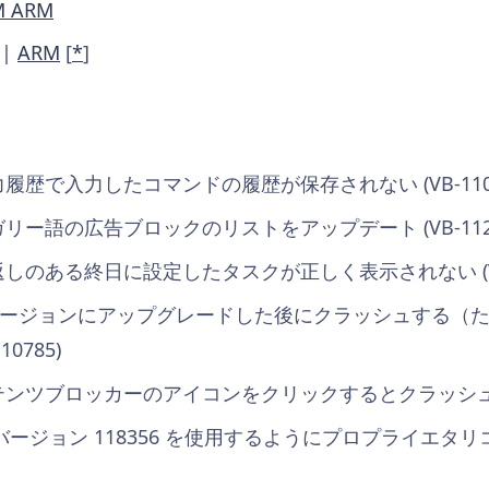
M ARM
|
ARM
[
*
]
力履歴で入力したコマンドの履歴が保存されない (VB-1108
ガリー語の広告ブロックのリストをアップデート (VB-1125
返しのある終日に設定したタスクが正しく表示されない (VB-
.0 バージョンにアップグレードした後にクラッシュする
0785)
テンツブロッカーのアイコンをクリックするとクラッシュする (
ア] バージョン 118356 を使用するようにプロプライエタリ