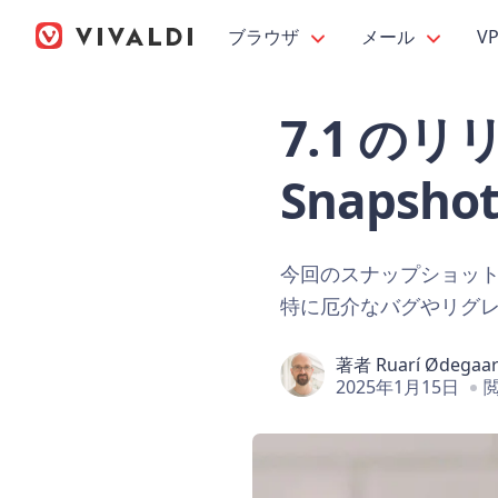
ブラウザ
メール
V
7.1 のリ
Snapshot
今回のスナップショッ
特に厄介なバグやリグ
著者
Ruarí Ødegaa
2025年1月15日
閲