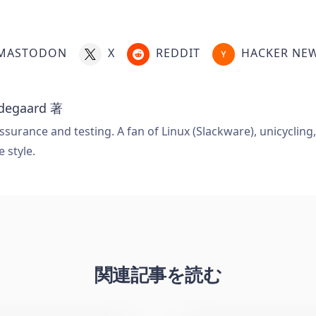
MASTODON
X
REDDIT
HACKER NE
degaard
著
ssurance and testing. A fan of Linux (Slackware), unicycling
e style.
関連記事を読む