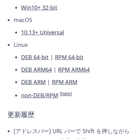
Win10+ 32-bit
macOS
10.13+ Universal
Linux
DEB 64-bit
|
RPM 64-bit
DEB ARM64
|
RPM ARM64
DEB ARM
|
RPM ARM
[
help
]
non-DEB/RPM
更新履歴
[アドレスバー] URL バーで Shift を押しながら