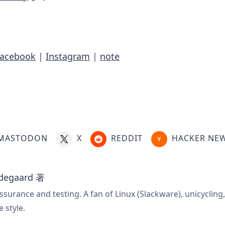
Facebook
|
Instagram
|
note
MASTODON
X
REDDIT
HACKER NE
degaard
著
ssurance and testing. A fan of Linux (Slackware), unicycling
e style.