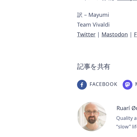
訳 – Mayumi
Team Vivaldi
Twitter
|
Mastodon
|
記事を共有
FACEBOOK
Ruarí Ø
Quality a
“slow” lif