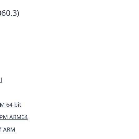
0.3)
l
M 64-bit
PM ARM64
M ARM