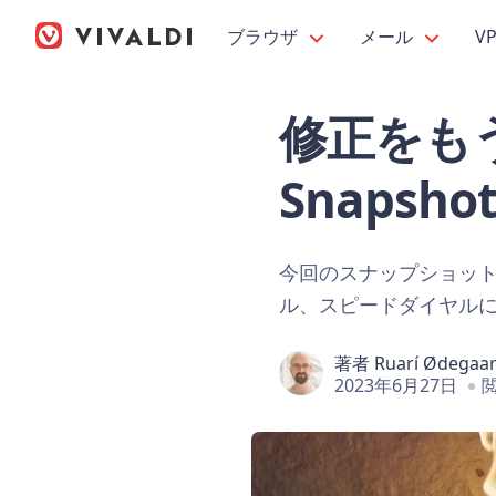
ブラウザ
メール
V
修正をもう 
Snapshot
今回のスナップショッ
ル、スピードダイヤル
著者
Ruarí Ødegaa
2023年6月27日
閲