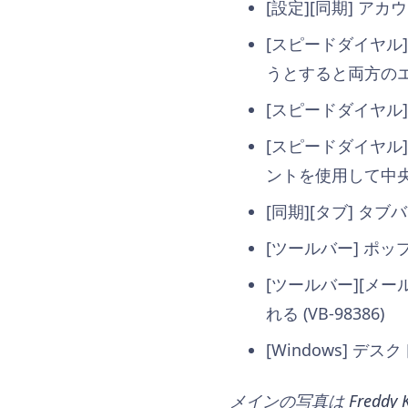
[設定][同期] ア
[スピードダイヤル
うとすると両方の
[スピードダイヤル]
[スピードダイヤル
ントを使用して中央に
[同期][タブ] タブ
[ツールバー] ポッ
[ツールバー][メ
れる (VB-98386)
[Windows] 
メインの写真は
Freddy 