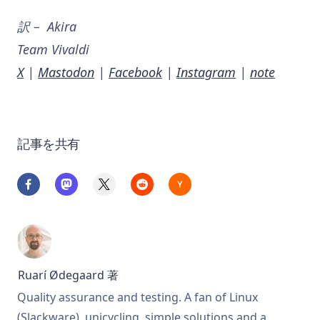
訳 – Akira
Team Vivaldi
X
|
Mastodon
|
Facebook
|
Instagram
|
note
記事を共有
Ruarí Ødegaard
著
Quality assurance and testing. A fan of Linux
(Slackware), unicycling, simple solutions and a