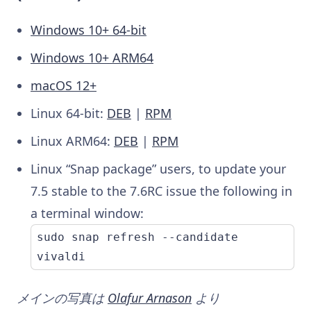
Windows 10+ 64-bit
Windows 10+ ARM64
macOS 12+
Linux 64-bit:
DEB
|
RPM
Linux ARM64:
DEB
|
RPM
Linux “Snap package” users, to update your
7.5 stable to the 7.6RC issue the following in
a terminal window:
sudo snap refresh --candidate 
vivaldi
メインの写真は
Olafur Arnason
より