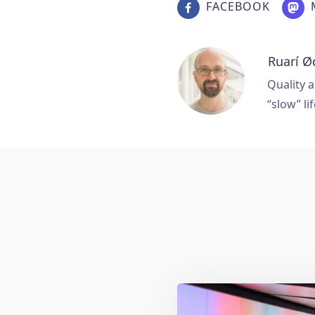
FACEBOOK
Ruarí Ø
Quality a
“slow” lif