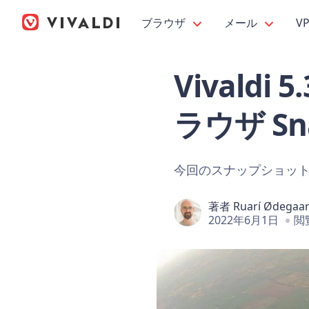
ブラウザ
メール
V
Vivaldi 
ラウザ Sna
今回のスナップショッ
著者
Ruarí Ødegaa
2022年6月1日
閲