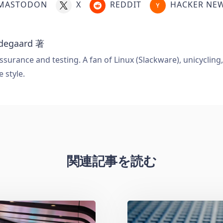
MASTODON
X
REDDIT
HACKER NE
degaard
著
ssurance and testing. A fan of Linux (Slackware), unicycling
e style.
関連記事を読む