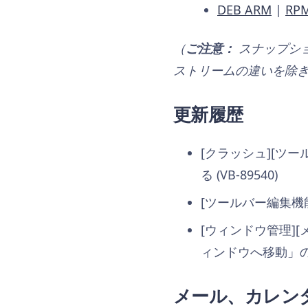
DEB ARM
|
RP
（
ご注意：
スナップシ
ストリームの違いを除
更新履歴
[クラッシュ][ツ
る (VB-89540)
[ツールバー編集機能]
[ウィンドウ管理]
ィンドウへ移動」のコ
メール、カレンダ