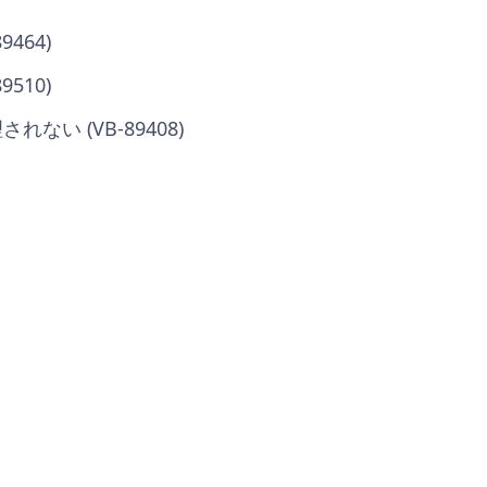
464)
510)
い (VB-89408)