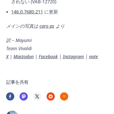
されない
(VAB-12720)
146.0.7680.211
に更新
メインの写真は
caro ps
より
訳 – Mayumi
Team Vivaldi
X
|
Mastodon
|
Facebook
|
Instagram
|
note
記事を共有