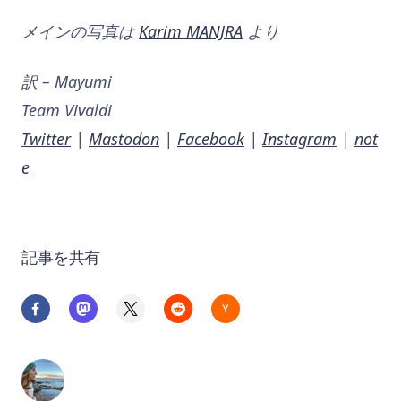
メインの写真は
Karim MANJRA
より
訳 – Mayumi
Team Vivaldi
Twitter
|
Mastodon
|
Facebook
|
Instagram
|
not
e
記事を共有