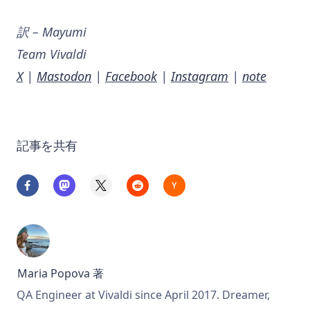
訳 – Mayumi
Team Vivaldi
X
|
Mastodon
|
Facebook
|
Instagram
|
note
記事を共有
Maria Popova
著
QA Engineer at Vivaldi since April 2017. Dreamer,