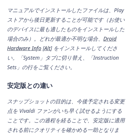
マニュアルでインストールしたファイルは、Play
ストアから後日更新することが可能です（お使い
のデバイスに最も適したものをインストールした
場合のみ）。どれが最適か不明な場合、
Droid
Hardware Info
[
Alt
] をインストールしてくださ
い。「System」タブに切り替え、「Instruction
Sets」の行をご覧ください。
安定版との違い
スナップショットの目的は、今後予定される変更
点を Vivaldi ファンがいち早く試せるようにする
ことです。この過程を経ることで、安定版に適用
される前にクオリティを確かめる一助となりま