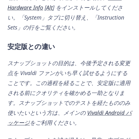
Hardware Info
[
Alt
] をインストールしてくださ
い。「System」タブに切り替え、「Instruction
Sets」の行をご覧ください。
安定版との違い
スナップショットの目的は、今後予定される変更
点を Vivaldi ファンがいち早く試せるようにする
ことです。この過程を経ることで、安定版に適用
される前にクオリティを確かめる一助となりま
す。スナップショットでのテストを経たもののみ
使いたいという方は、メインの
Vivaldi Android パ
ッケージ
をご利用ください。