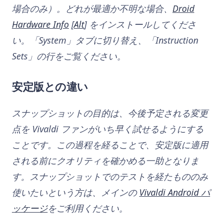
場合のみ）。どれが最適か不明な場合、
Droid
Hardware Info
[
Alt
] をインストールしてくださ
い。「System」タブに切り替え、「Instruction
Sets」の行をご覧ください。
安定版との違い
スナップショットの目的は、今後予定される変更
点を Vivaldi ファンがいち早く試せるようにする
ことです。この過程を経ることで、安定版に適用
される前にクオリティを確かめる一助となりま
す。スナップショットでのテストを経たもののみ
使いたいという方は、メインの
Vivaldi Android パ
ッケージ
をご利用ください。