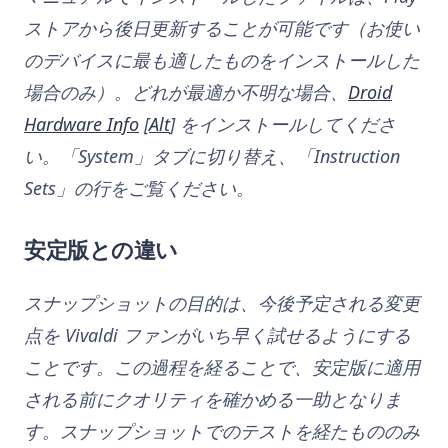
ストアから後日更新することが可能です（お使い
のデバイスに最も適したものをインストールした
場合のみ）。どれが最適か不明な場合、
Droid
Hardware Info
[
Alt
] をインストールしてくださ
い。「System」タブに切り替え、「Instruction
Sets」の行をご覧ください。
安定版との違い
スナップショットの目的は、今後予定される変更
点を Vivaldi ファンがいち早く試せるようにする
ことです。この過程を経ることで、安定版に適用
される前にクオリティを確かめる一助となりま
す。スナップショットでのテストを経たもののみ